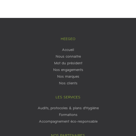
HEEGEO
Accueil
Nous connaitre
Mot du président
Nos engagements
Nos marques
Nos clients
LES SERVICES
Audits, protocoles & plans d'Hygiène
Formations
Accompagnement éco-responsable
NOS PARTENAIRES