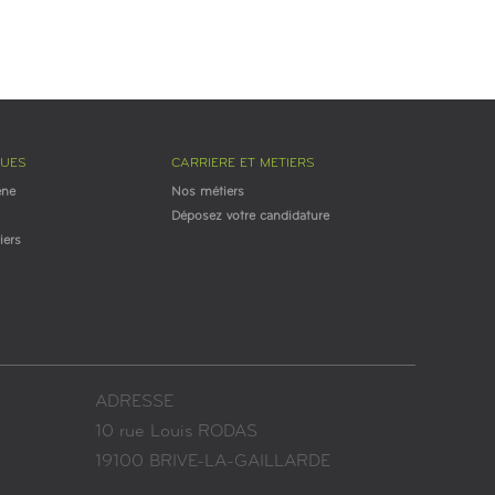
GUES
CARRIERE ET METIERS
ène
Nos métiers
Déposez votre candidature
iers
ADRESSE
10 rue Louis RODAS
19100 BRIVE-LA-GAILLARDE