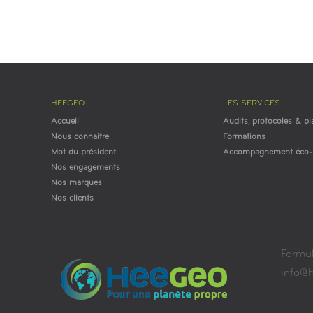
HEEGEO
LES SERVICES
Accueil
Audits, protocoles & pl
Nous connaitre
Formations
Mot du président
Accompagnement éco-r
Nos engagements
Nos marques
Nos clients
Formul
info@h