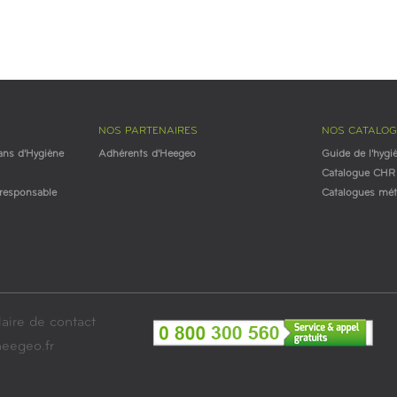
NOS PARTENAIRES
NOS CATALO
ans d'Hygiène
Adhérents d'Heegeo
Guide de l'hygi
Catalogue CHR
esponsable
Catalogues mét
aire de contact
eegeo.fr