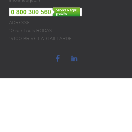
info@heegeo.fr
ADRESSE
10 rue Louis RODAS
19100 BRIVE-LA-GAILLARDE