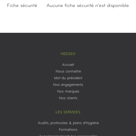
Fiche sécurité
Aucune fiche sécurité n'est disponible
HEEGEO
Accueil
Nous connaitre
Mot du président
Nos engagements
Nos marques
Nos clients
LES SERVICES
Audits, protocoles & plans d'Hygiène
Formations