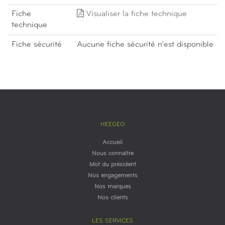
Fiche
Visualiser la fiche technique
technique
Fiche sécurité
Aucune fiche sécurité n'est disponible
HEEGEO
Accueil
Nous connaitre
Mot du président
Nos engagements
Nos marques
Nos clients
LES SERVICES