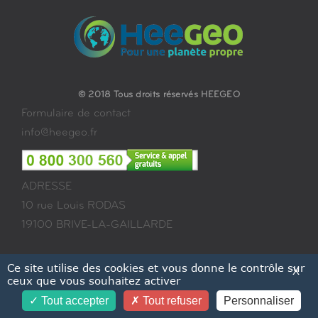
© 2018 Tous droits réservés HEEGEO
Formulaire de contact
info@heegeo.fr
ADRESSE
10 rue Louis RODAS
19100 BRIVE-LA-GAILLARDE
Ce site utilise des cookies et vous donne le contrôle sur
X
ceux que vous souhaitez activer
Tout accepter
Tout refuser
Personnaliser