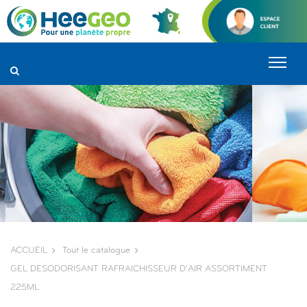
Panneau de gestion des cookies
ACCUEIL
Tout le catalogue
GEL DESODORISANT RAFRAICHISSEUR D'AIR ASSORTIMENT
225ML