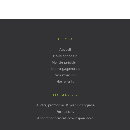
HEEGEO
Accueil
Nous connaitre
Mot du président
Nos engagements
Nos marques
Nos clients
LES SERVICES
Audits, protocoles & plans d'Hygiène
Formations
Accompagnement éco-responsable