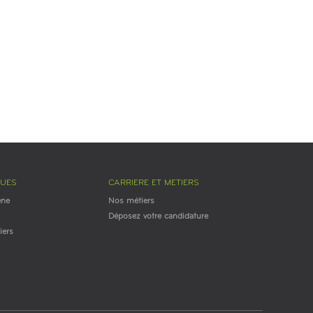
GUES
CARRIERE ET METIERS
ène
Nos métiers
Déposez votre candidature
iers