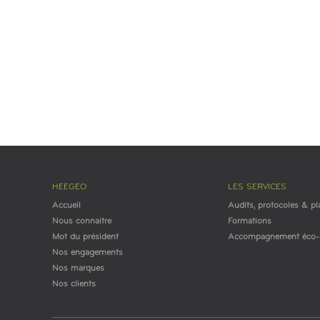
HEEGEO
LES SERVICES
Accueil
Audits, protocoles & pl
Nous connaitre
Formations
Mot du président
Accompagnement éco-r
Nos engagements
Nos marques
Nos clients