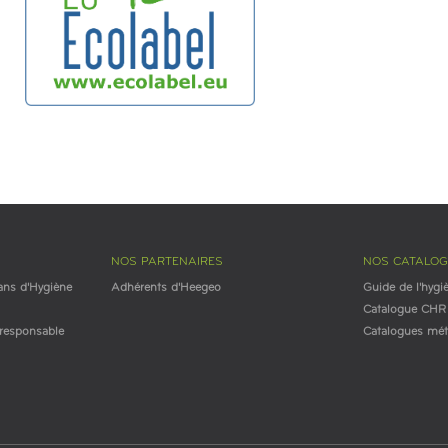
NOS PARTENAIRES
NOS CATALO
ans d'Hygiène
Adhérents d'Heegeo
Guide de l'hygi
Catalogue CHR
esponsable
Catalogues mét