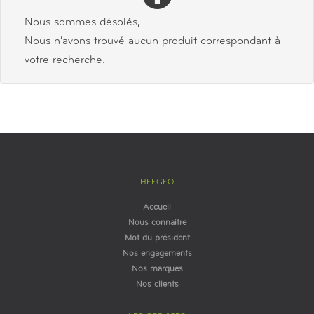
Nous sommes désolés,
Nous n'avons trouvé aucun produit correspondant à
votre recherche.
HEEGEO
Accueil
Nous connaitre
Mot du président
Nos engagements
Nos marques
Nos clients