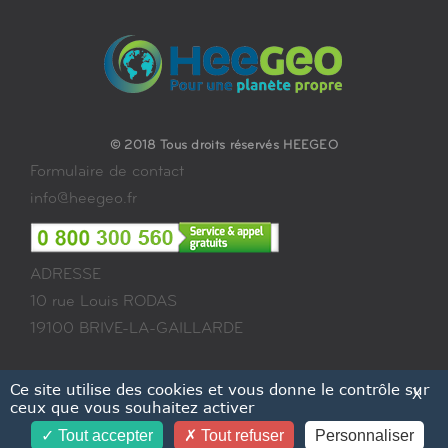
© 2018 Tous droits réservés HEEGEO
Formulaire de contact
info@heegeo.fr
ADRESSE
10 rue Louis RODAS
19100 BRIVE-LA-GAILLARDE
Ce site utilise des cookies et vous donne le contrôle sur
X
ceux que vous souhaitez activer
Tout accepter
Tout refuser
Personnaliser