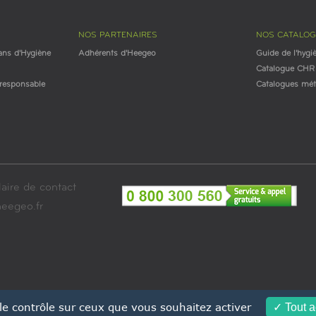
NOS PARTENAIRES
NOS CATALO
ans d'Hygiène
Adhérents d'Heegeo
Guide de l'hygi
Catalogue CHR
esponsable
Catalogues mét
aire de contact
eegeo.fr
 le contrôle sur ceux que vous souhaitez activer
Tout a