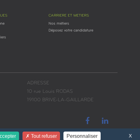
GUES
CARRIERE ET METIERS
ène
Nos métiers
Déposez votre candidature
iers
ADRESSE
10 rue Louis RODAS
19100 BRIVE-LA-GAILLARDE
X
ccepter
Tout refuser
Personnaliser