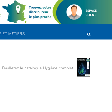
 ET METIERS
Feuilletez le catalogue Hygiène complet