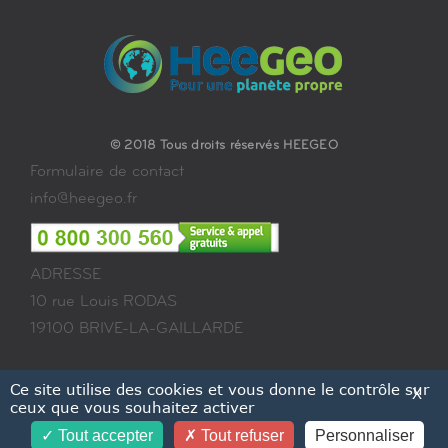
© 2018 Tous droits réservés HEEGEO
Formulaire de contact
info@heegeo.fr
ADRESSE
10 rue Louis RODAS
19100 BRIVE-LA-GAILLARDE
Ce site utilise des cookies et vous donne le contrôle sur
X
ceux que vous souhaitez activer
Tout accepter
Tout refuser
Personnaliser