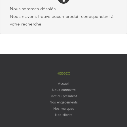
Nous sommes désolés,
Nous n'avons trouvé aucun produit correspondant à
votre recherche.
HEEGEO
Accueil
Nous connaitre
Mot du président
Nos engagements
Nos marques
Nos clients